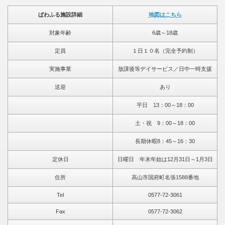
ぱわふる施設詳細
地図はこちら
対象年齢
6歳～18歳
定員
１日１０名（完全予約制）
実施事業
放課後等デイサービス／日中一時支援
送迎
あり
平日 13：00～18：00
土・祝 9：00～18：00
長期休暇8：45～16：30
定休日
日曜日 年末年始は12月31日～1月3日
住所
高山市国府町名張1588番地
Tel
0577-72-3061
Fax
0577-72-3062